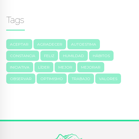
Tags
ACEPTAR
AGRADECER
AUTOESTIMA
CONSTANCIA
FELIZ
HUMILDAD
HÁBITOS
INICIATIVA
LÍDER
MEJOR
MEJORAR
OBSERVAR
OPTIMISMO
TRABAJO
VALORES