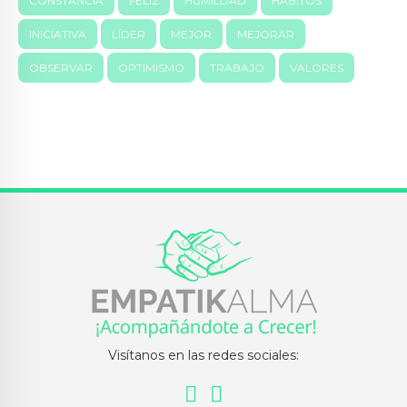
CONSTANCIA
FELIZ
HUMILDAD
HÁBITOS
INICIATIVA
LÍDER
MEJOR
MEJORAR
OBSERVAR
OPTIMISMO
TRABAJO
VALORES
Visítanos en las redes sociales: